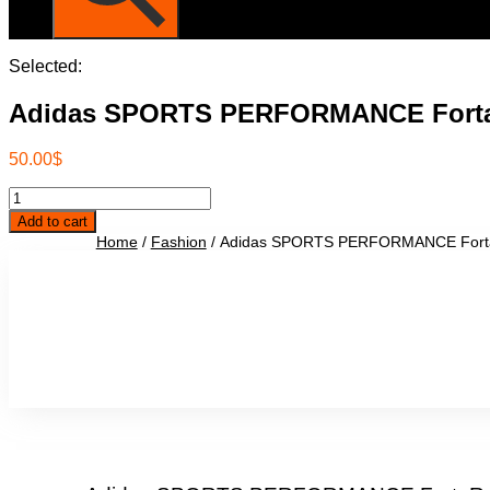
Selected:
Adidas SPORTS PERFORMANCE For
50.00
$
Adidas
SPORTS
Add to cart
PERFORMANCE
Home
/
Fashion
/ Adidas SPORTS PERFORMANCE For
FortaRun
K
CHAUSSURES
RUNNING
ENFANTS
quantity