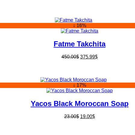
↓ 16%
Fatme Takchita
450.00
$
375.99
$
↓ 17%
Yacos Black Moroccan Soap
23.00
$
19.00
$