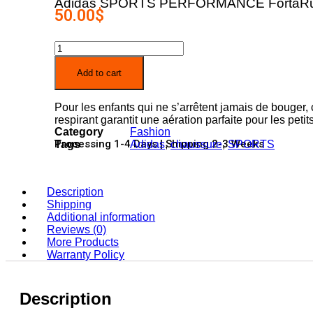
Adidas SPORTS PERFORMANCE Forta
50.00
$
Adidas
SPORTS
PERFORMANCE
Add to cart
FortaRun
K
Pour les enfants qui ne s’arrêtent jamais de bouger, 
CHAUSSURES
respirant garantit une aération parfaite pour les petit
RUNNING
Category
Fashion
ENFANTS
Processing 1-4 Days | Shipping 2-3 Weeks
Tags
Adidas
,
chaussure
,
SPORTS
quantity
Description
Shipping
Additional information
Reviews (0)
More Products
Warranty Policy
Description