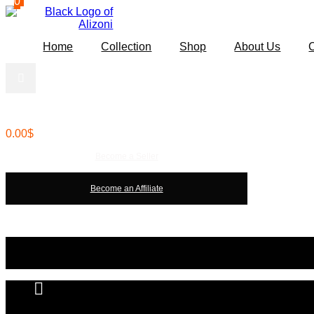
0
0
Skip
to
content
Home
Collection
Shop
About Us
Search
0.00
$
Become a Seller
Become an Affiliate
Become a Seller