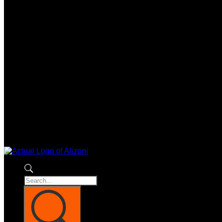
Shop
.
Collection
Menu
.
More Info